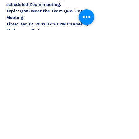
scheduled Zoom meeting.
Topic: QMS Meet the Team Q&A  Zoom 
Meeting
Time: Dec 12, 2021 07:30 PM Canberra, 
Melbourne, Sydney
Join Zoom Meeting
https://zoom.us/j/95798982558?
pwd=L25uMjBBRDdyNHpvSURxUW9vZjl
6UT09
Meeting ID: 957 9898 2558
Näytä enemmän
Tällä tapahtumalla on ryhmä. Olet
tervetullut liittymään ryhmään, kun olet
rekisteröitynyt tapahtumaan.
Jaa tämä tapahtuma