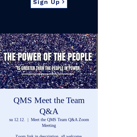
Sign Up
QMS Meet the Team
Q&A
su 12.12.
  |  
Meet the QMS Team Q&A Zoom
Meeting
Zoom link in description, all welcome.