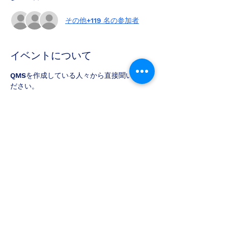
その他+119 名の参加者
イベントについて
QMSを作成している人々から直接聞いてく
ださい。
 Graham Turner、Graeme Patrick Jeffs、
Caron Yardley、Wayne Glew、Matt 
Lawson、Jacquie Dundee、Peter 
Little、Dave Oneegs、Tim Dwyer、
Serene Teffaha、Ha Ko Ra、Kara Rose、
Penny Johnson、AndyLeggなどに会いま
しょう。
次のような質問に答えてもらいます。
 QMSとは何ですか？
なぜそれが必要なのですか？
それはどのように機能しますか？
さらに表示