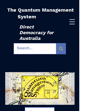
The Quantum Management
|
System
Direct
Democracy for
Australia